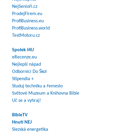
NejSenioři.cz
ProdejFirem.eu
ProfiBusiness.eu
ProfiBusiness.world
TestMotoru.cz
Spolek I4U
eRecenze.eu
Nejlepší nápad
Odborníci Do Škol
Stipendia +
Studuj techniku a řemeslo
Světové Muzeum a Knihovna Bible
Uč se a vyhraj!
BibleTV
Hnutí NEJ
Slezská energetika