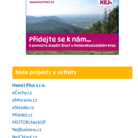
Naše projekty a aktivity
Hamri Plus s.r.o.
eČechy.cz
eMoravia.cz
eSlezsko.cz
Mládež.cz
MOTORcheckUP
NejBusiness.cz
NejChlapi.cz