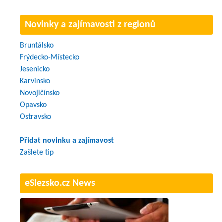
Novinky a zajímavosti z regionů
Bruntálsko
Frýdecko-Místecko
Jesenicko
Karvinsko
Novojičínsko
Opavsko
Ostravsko
Přidat novinku a zajímavost
Zašlete tip
eSlezsko.cz News