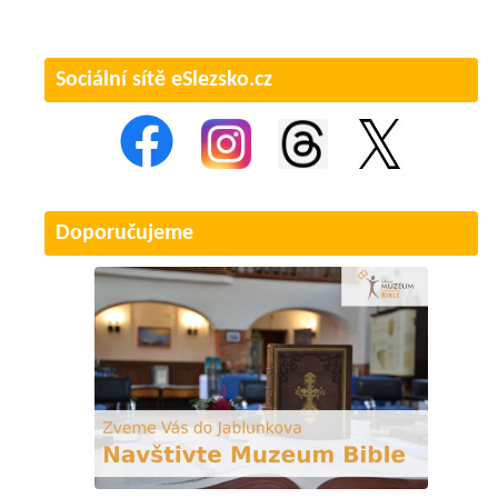
Sociální sítě eSlezsko.cz
Doporučujeme