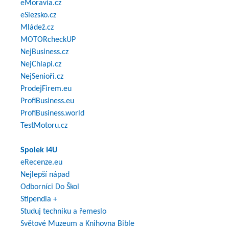
eMoravia.cz
eSlezsko.cz
Mládež.cz
MOTORcheckUP
NejBusiness.cz
NejChlapi.cz
NejSenioři.cz
ProdejFirem.eu
ProfiBusiness.eu
ProfiBusiness.world
TestMotoru.cz
Spolek I4U
eRecenze.eu
Nejlepší nápad
Odborníci Do Škol
Stipendia +
Studuj techniku a řemeslo
Světové Muzeum a Knihovna Bible