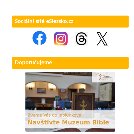
Sociální sítě eSlezsko.cz
Doporučujeme