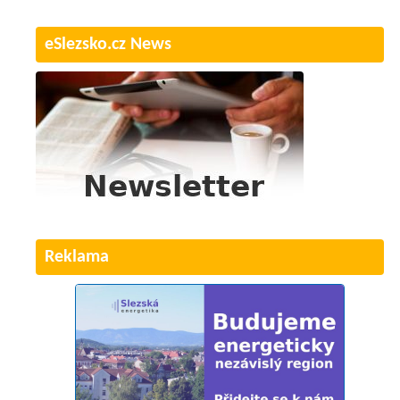
eSlezsko.cz News
Reklama