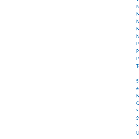
M
M
N
N
N
P
P
P
T
S
e
N
O
S
S
S
U