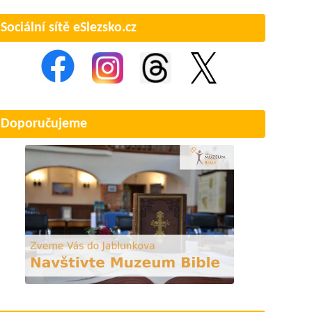
Sociální sítě eSlezsko.cz
Doporučujeme