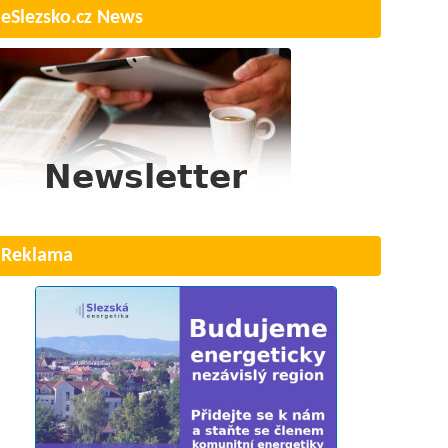
eSlezsko.cz News
Reklama