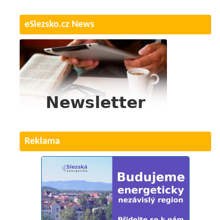
eSlezsko.cz News
Reklama