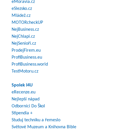
eMoravia.cz
eSlezsko.cz
Mládež.cz
MOTORcheckUP
NejBusiness.cz
NejChlapi.cz
NejSenioři.cz
ProdejFirem.eu
ProfiBusiness.eu
ProfiBusiness.world
TestMotoru.cz
Spolek I4U
eRecenze.eu
Nejlepší nápad
Odborníci Do Škol
Stipendia +
Studuj techniku a řemeslo
Světové Muzeum a Knihovna Bible