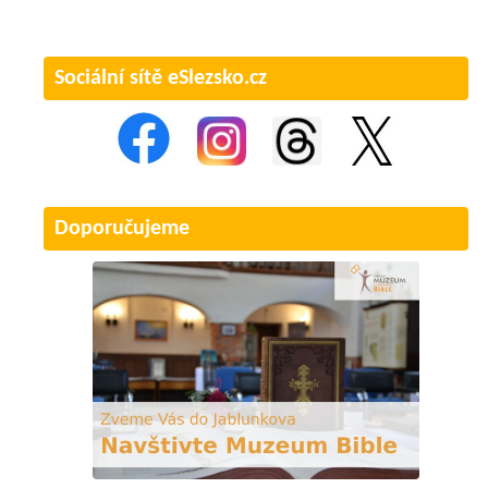
Sociální sítě eSlezsko.cz
Doporučujeme