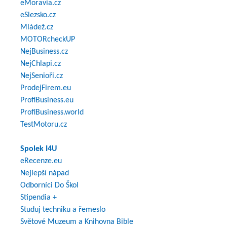
eMoravia.cz
eSlezsko.cz
Mládež.cz
MOTORcheckUP
NejBusiness.cz
NejChlapi.cz
NejSenioři.cz
ProdejFirem.eu
ProfiBusiness.eu
ProfiBusiness.world
TestMotoru.cz
Spolek I4U
eRecenze.eu
Nejlepší nápad
Odborníci Do Škol
Stipendia +
Studuj techniku a řemeslo
Světové Muzeum a Knihovna Bible