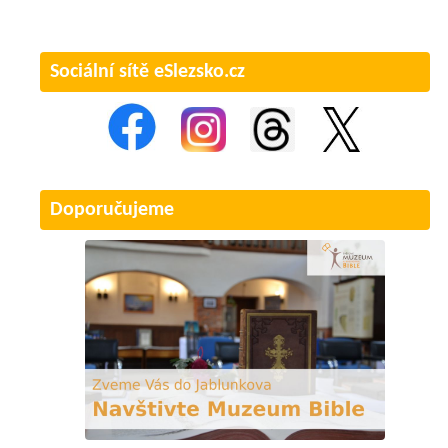
Sociální sítě eSlezsko.cz
Doporučujeme