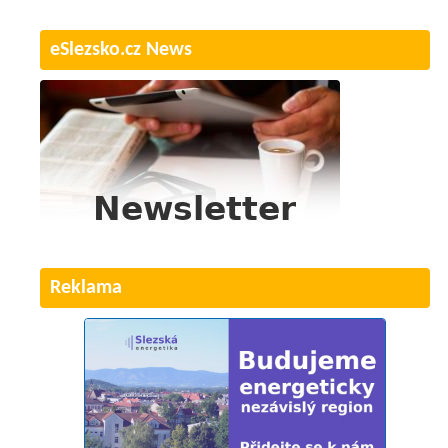
eSlezsko.cz News
Reklama