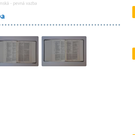
émská - pevná vazba
ba