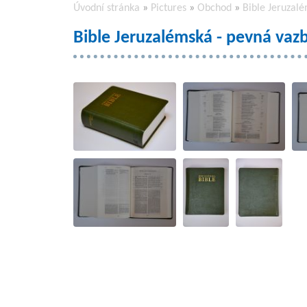
Úvodní stránka
»
Pictures
»
Obchod
»
Bible Jeruzal
Bible Jeruzalémská - pevná vaz