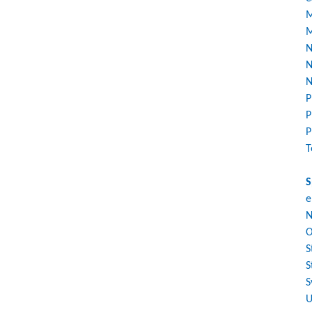
M
M
N
N
N
P
P
P
T
S
e
N
O
S
S
S
U