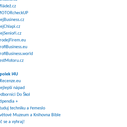
ládež.cz
OTORcheckUP
ejBusiness.cz
ejChlapi.cz
ejSenioři.cz
rodejFirem.eu
rofiBusiness.eu
rofiBusiness.world
estMotoru.cz
polek I4U
Recenze.eu
ejlepší nápad
dborníci Do Škol
tipendia +
tuduj techniku a řemeslo
větové Muzeum a Knihovna Bible
č se a vyhraj!