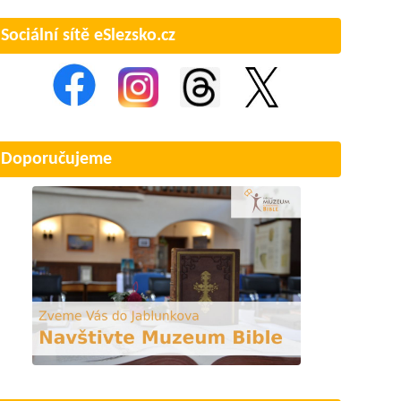
Sociální sítě eSlezsko.cz
Doporučujeme