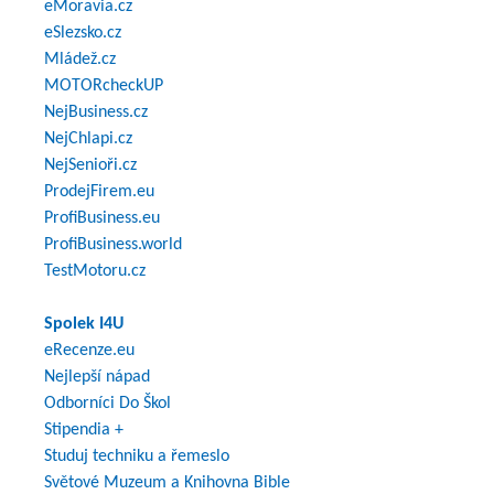
eMoravia.cz
eSlezsko.cz
Mládež.cz
MOTORcheckUP
NejBusiness.cz
NejChlapi.cz
NejSenioři.cz
ProdejFirem.eu
ProfiBusiness.eu
ProfiBusiness.world
TestMotoru.cz
Spolek I4U
eRecenze.eu
Nejlepší nápad
Odborníci Do Škol
Stipendia +
Studuj techniku a řemeslo
Světové Muzeum a Knihovna Bible