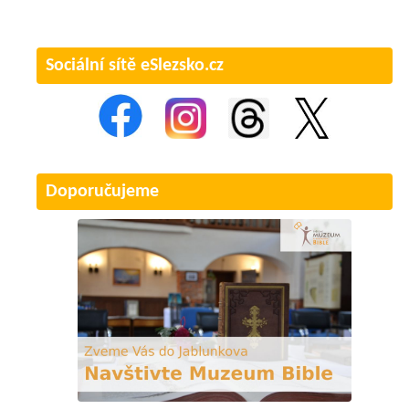
Sociální sítě eSlezsko.cz
Doporučujeme