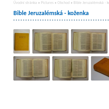
Úvodní stránka
»
Pictures
»
Obchod
»
Bible Jeruzalémská - 
Bible Jeruzalémská - koženka