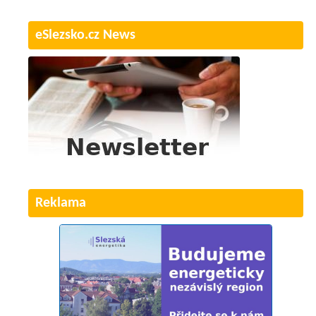
eSlezsko.cz News
Reklama