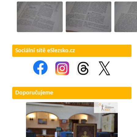
Sociální sítě eSlezsko.cz
Doporučujeme