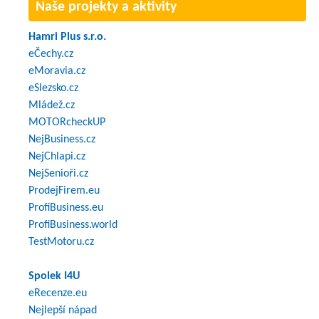
Naše projekty a aktivity
Hamri Plus s.r.o.
eČechy.cz
eMoravia.cz
eSlezsko.cz
Mládež.cz
MOTORcheckUP
NejBusiness.cz
NejChlapi.cz
NejSenioři.cz
ProdejFirem.eu
ProfiBusiness.eu
ProfiBusiness.world
TestMotoru.cz
Spolek I4U
eRecenze.eu
Nejlepší nápad