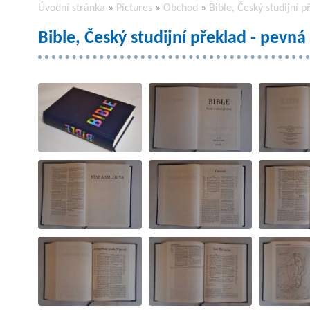
Úvodní stránka
»
Pictures
»
Obchod
»
Bible, Český studijní 
Bible, Český studijní překlad - pevná