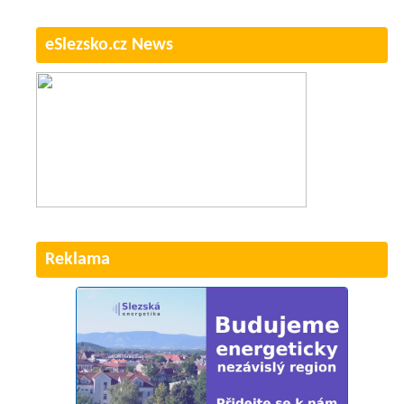
eSlezsko.cz News
Reklama