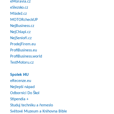
eMoravia.cz
eSlezsko.cz
Mládež.cz
MOTORcheckUP
NejBusiness.cz
NejChlapi.cz
NejSenioři.cz
ProdejFirem.eu
ProfiBusiness.eu
ProfiBusiness.world
TestMotoru.cz
Spolek I4U
eRecenze.eu
Nejlepší nápad
Odborníci Do Škol
Stipendia +
Studuj techniku a řemeslo
Světové Muzeum a Knihovna Bible