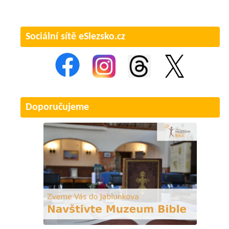
Sociální sítě eSlezsko.cz
Doporučujeme