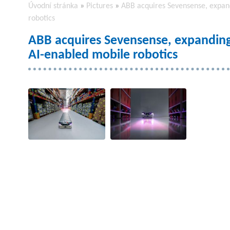
Úvodní stránka
»
Pictures
»
ABB acquires Sevensense, expand
robotics
ABB acquires Sevensense, expanding 
AI-enabled mobile robotics