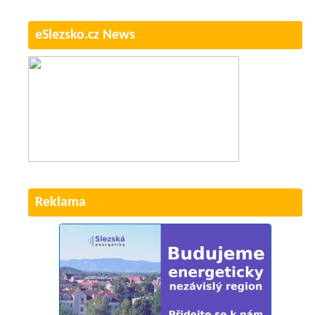
eSlezsko.cz News
Reklama