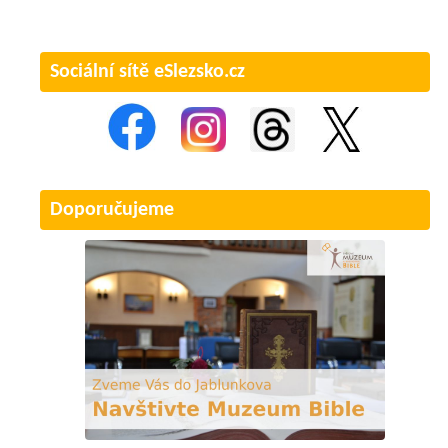
Sociální sítě eSlezsko.cz
Doporučujeme