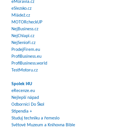
eMoravia.cz
eSlezsko.cz
Mládež.cz
MOTORcheckUP
NejBusiness.cz
NejChlapi.cz
NejSenioři.cz
ProdejFirem.eu
ProfiBusiness.eu
ProfiBusiness.world
TestMotoru.cz
Spolek I4U
eRecenze.eu
Nejlepší nápad
Odborníci Do Škol
Stipendia +
Studuj techniku a řemeslo
Světové Muzeum a Knihovna Bible