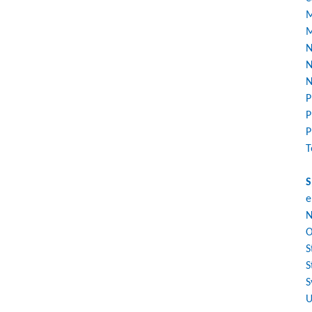
M
M
N
N
N
P
P
P
T
S
e
N
O
S
S
S
U