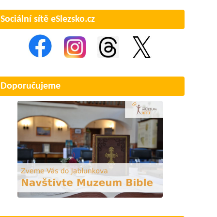
Sociální sítě eSlezsko.cz
Doporučujeme