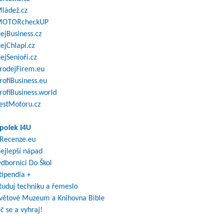
ládež.cz
OTORcheckUP
ejBusiness.cz
ejChlapi.cz
ejSenioři.cz
rodejFirem.eu
rofiBusiness.eu
rofiBusiness.world
estMotoru.cz
polek I4U
Recenze.eu
ejlepší nápad
dborníci Do Škol
tipendia +
tuduj techniku a řemeslo
větové Muzeum a Knihovna Bible
č se a vyhraj!