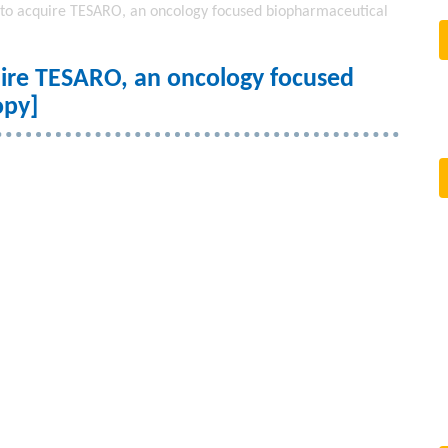
to acquire TESARO, an oncology focused biopharmaceutical
ire TESARO, an oncology focused
opy]