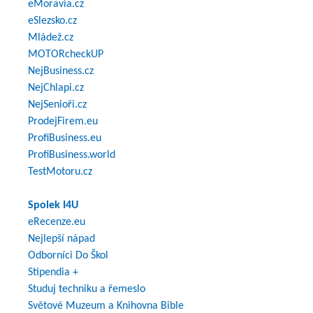
eMoravia.cz
eSlezsko.cz
Mládež.cz
MOTORcheckUP
NejBusiness.cz
NejChlapi.cz
NejSenioři.cz
ProdejFirem.eu
ProfiBusiness.eu
ProfiBusiness.world
TestMotoru.cz
Spolek I4U
eRecenze.eu
Nejlepší nápad
Odborníci Do Škol
Stipendia +
Studuj techniku a řemeslo
Světové Muzeum a Knihovna Bible