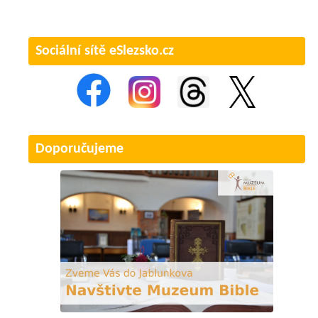
Sociální sítě eSlezsko.cz
Doporučujeme