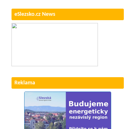
eSlezsko.cz News
Reklama