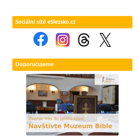
Sociální sítě eSlezsko.cz
Doporučujeme