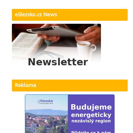
eSlezsko.cz News
Reklama