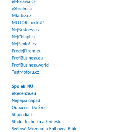
eMoravia.cz
eSlezsko.cz
Mládež.cz
MOTORcheckUP
NejBusiness.cz
NejChlapi.cz
NejSenioři.cz
ProdejFirem.eu
ProfiBusiness.eu
ProfiBusiness.world
TestMotoru.cz
Spolek I4U
eRecenze.eu
Nejlepší nápad
Odborníci Do Škol
Stipendia +
Studuj techniku a řemeslo
Světové Muzeum a Knihovna Bible