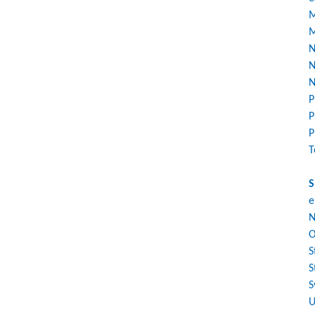
M
M
N
N
N
P
P
P
T
S
e
N
O
S
S
S
U