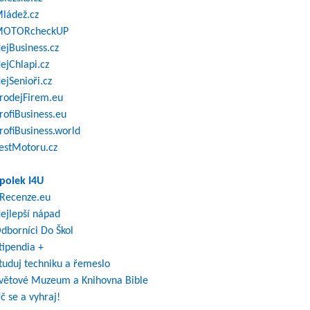
ládež.cz
OTORcheckUP
ejBusiness.cz
ejChlapi.cz
ejSenioři.cz
rodejFirem.eu
rofiBusiness.eu
rofiBusiness.world
estMotoru.cz
polek I4U
Recenze.eu
ejlepší nápad
dborníci Do Škol
tipendia +
tuduj techniku a řemeslo
větové Muzeum a Knihovna Bible
č se a vyhraj!