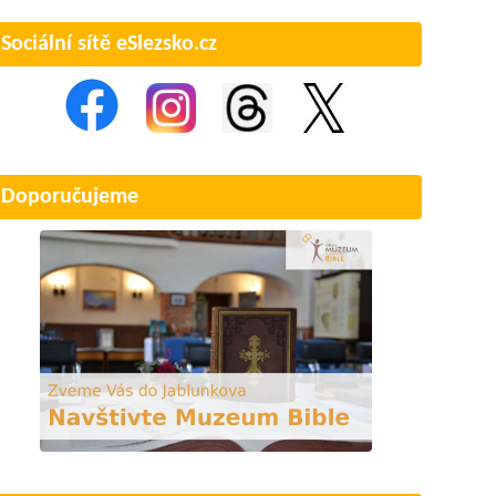
Sociální sítě eSlezsko.cz
Doporučujeme