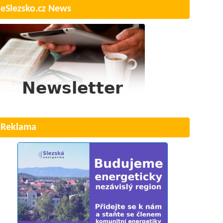
eSlezsko.cz News
Reklama