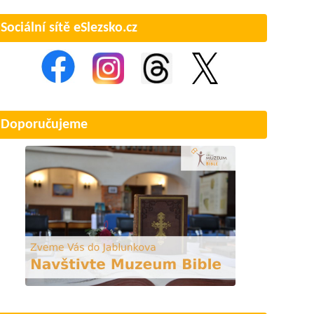
Sociální sítě eSlezsko.cz
Doporučujeme