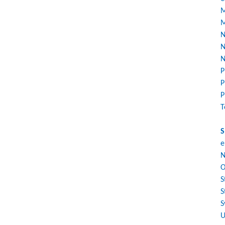
M
M
N
N
N
P
P
P
T
S
e
N
O
S
S
S
U