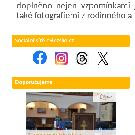
doplněno nejen vzpomínkami j
také fotografiemi z rodinného al
Sociální sítě eSlezsko.cz
Doporučujeme