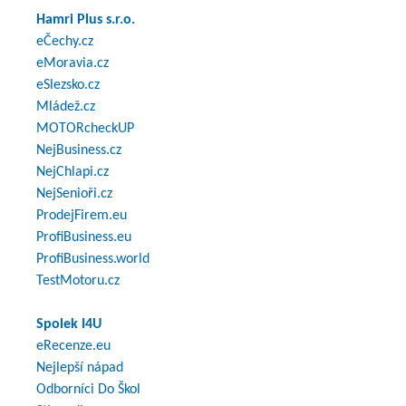
Hamri Plus s.r.o.
eČechy.cz
eMoravia.cz
eSlezsko.cz
Mládež.cz
MOTORcheckUP
NejBusiness.cz
NejChlapi.cz
NejSenioři.cz
ProdejFirem.eu
ProfiBusiness.eu
ProfiBusiness.world
TestMotoru.cz
Spolek I4U
eRecenze.eu
Nejlepší nápad
Odborníci Do Škol