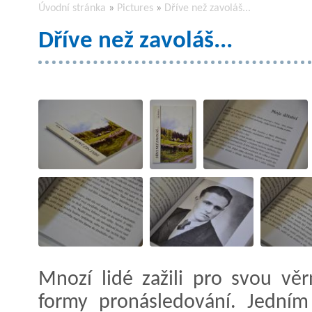
Úvodní stránka
»
Pictures
»
Dříve než zavoláš...
Dříve než zavoláš...
Mnozí lidé zažili pro svou vě
formy pronásledování. Jedním