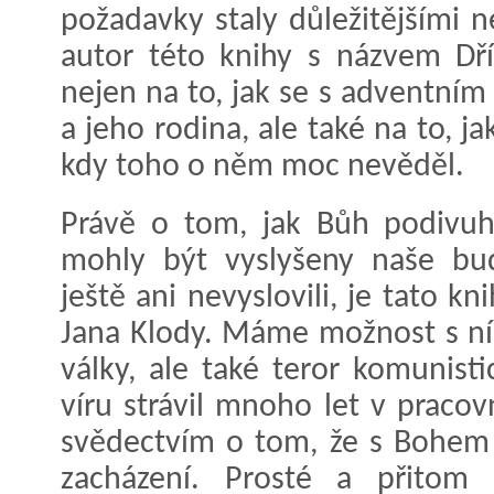
požadavky staly důležitějšími 
autor této knihy s názvem Dří
nejen na to, jak se s adventní
a jeho rodina, ale také na to, j
kdy toho o něm moc nevěděl.
Právě o tom, jak Bůh podivuho
mohly být vyslyšeny naše bud
ještě ani nevyslovili, je tato k
Jana Klody. Máme možnost s ní
války, ale také teror komunist
víru strávil mnoho let v pracov
svědectvím o tom, že s Bohem l
zacházení. Prosté a přitom 