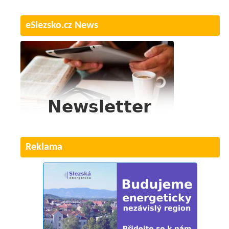
eSlezsko.cz News
Reklama