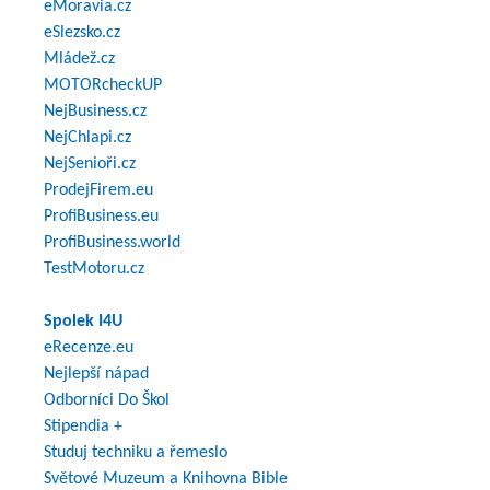
eMoravia.cz
eSlezsko.cz
Mládež.cz
MOTORcheckUP
NejBusiness.cz
NejChlapi.cz
NejSenioři.cz
ProdejFirem.eu
ProfiBusiness.eu
ProfiBusiness.world
TestMotoru.cz
Spolek I4U
eRecenze.eu
Nejlepší nápad
Odborníci Do Škol
Stipendia +
Studuj techniku a řemeslo
Světové Muzeum a Knihovna Bible