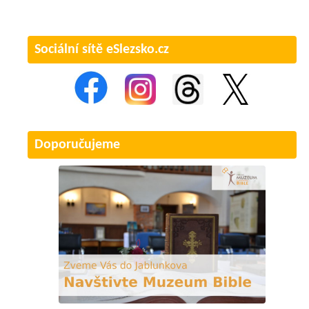
Sociální sítě eSlezsko.cz
Doporučujeme