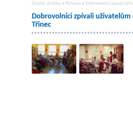
Úvodní stránka
»
Pictures
»
Dobrovolníci zpívali uži
Dobrovolníci zpívali uživatelům
Třinec