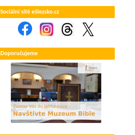
Sociální sítě eSlezsko.cz
Doporučujeme