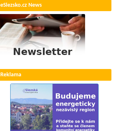
eSlezsko.cz News
Reklama