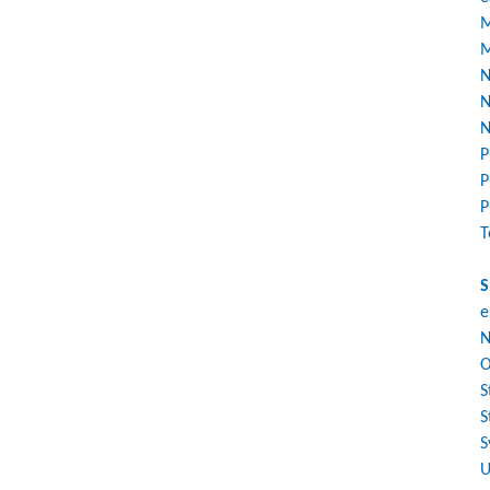
M
M
N
N
N
P
P
P
T
S
e
N
O
S
S
S
U