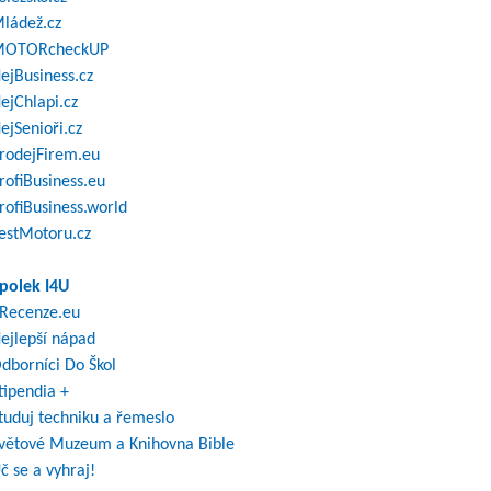
ládež.cz
OTORcheckUP
ejBusiness.cz
ejChlapi.cz
ejSenioři.cz
rodejFirem.eu
rofiBusiness.eu
rofiBusiness.world
estMotoru.cz
polek I4U
Recenze.eu
ejlepší nápad
dborníci Do Škol
tipendia +
tuduj techniku a řemeslo
větové Muzeum a Knihovna Bible
č se a vyhraj!