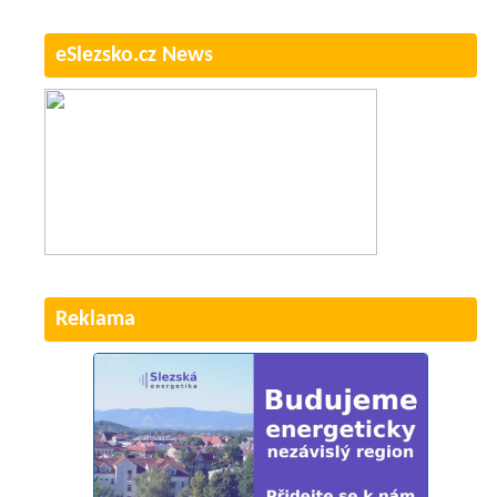
eSlezsko.cz News
Reklama