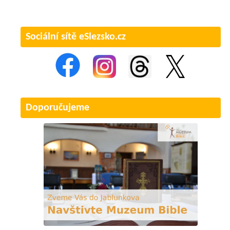
Sociální sítě eSlezsko.cz
Doporučujeme