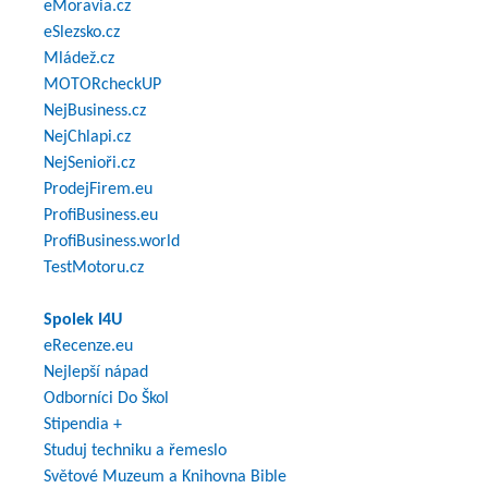
eMoravia.cz
eSlezsko.cz
Mládež.cz
MOTORcheckUP
NejBusiness.cz
NejChlapi.cz
NejSenioři.cz
ProdejFirem.eu
ProfiBusiness.eu
ProfiBusiness.world
TestMotoru.cz
Spolek I4U
eRecenze.eu
Nejlepší nápad
Odborníci Do Škol
Stipendia +
Studuj techniku a řemeslo
Světové Muzeum a Knihovna Bible