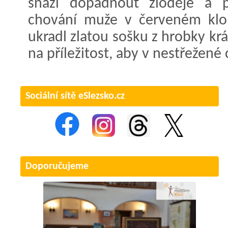
snaží dopadnout zloděje a p
chování muže v červeném klo
ukradl zlatou sošku z hrobky k
na příležitost, aby v nestřežené 
Sociální sítě eSlezsko.cz
Doporučujeme