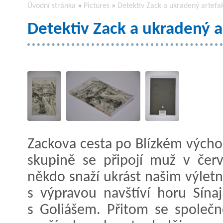
Úvodní stránka
»
Pictures
»
Detektiv Zack a ukradený artefa
Detektiv Zack a ukradený a
Zackova cesta po Blízkém výcho
skupině se připojí muž v čer
někdo snaží ukrást našim výlet
s výpravou navštíví horu Sínaj
s Goliášem. Přitom se spole