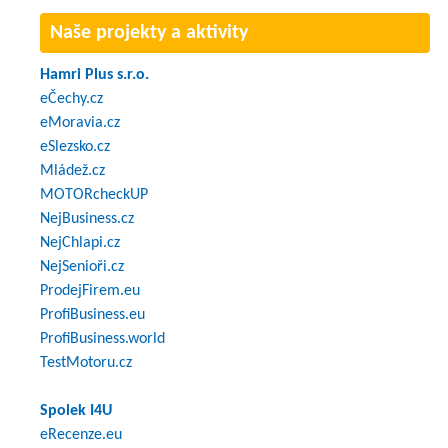
Naše projekty a aktivity
Hamri Plus s.r.o.
eČechy.cz
eMoravia.cz
eSlezsko.cz
Mládež.cz
MOTORcheckUP
NejBusiness.cz
NejChlapi.cz
NejSenioři.cz
ProdejFirem.eu
ProfiBusiness.eu
ProfiBusiness.world
TestMotoru.cz
Spolek I4U
eRecenze.eu