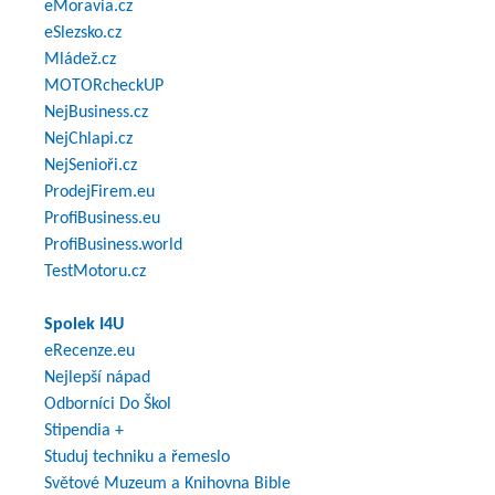
eMoravia.cz
eSlezsko.cz
Mládež.cz
MOTORcheckUP
NejBusiness.cz
NejChlapi.cz
NejSenioři.cz
ProdejFirem.eu
ProfiBusiness.eu
ProfiBusiness.world
TestMotoru.cz
Spolek I4U
eRecenze.eu
Nejlepší nápad
Odborníci Do Škol
Stipendia +
Studuj techniku a řemeslo
Světové Muzeum a Knihovna Bible