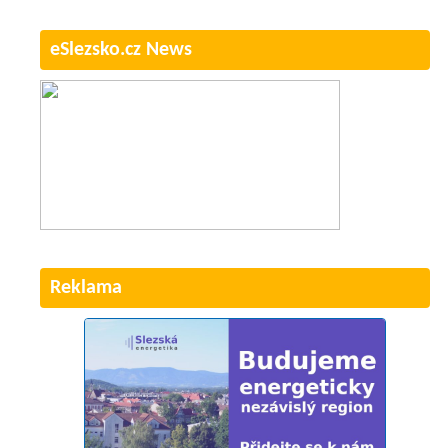
eSlezsko.cz News
Reklama