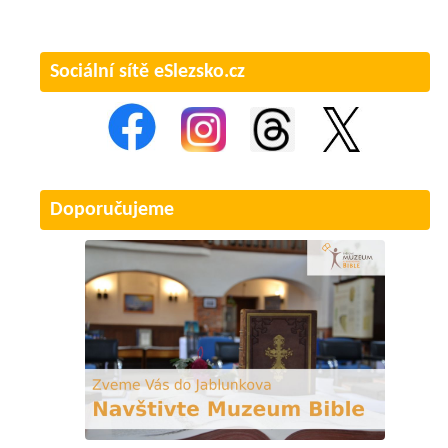
Sociální sítě eSlezsko.cz
Doporučujeme