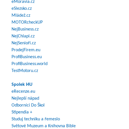
eMoravia.cz
eSlezsko.cz
Mládež.cz
MOTORcheckUP
NejBusiness.cz
NejChlapi.cz
NejSenioři.cz
ProdejFirem.eu
ProfiBusiness.eu
ProfiBusiness.world
TestMotoru.cz
Spolek I4U
eRecenze.eu
Nejlepší nápad
Odborníci Do Škol
Stipendia +
Studuj techniku a řemeslo
Světové Muzeum a Knihovna Bible