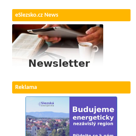
eSlezsko.cz News
Reklama