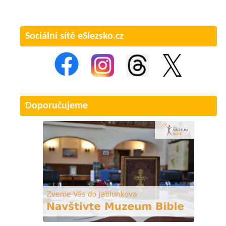
Sociální sítě eSlezsko.cz
Doporučujeme