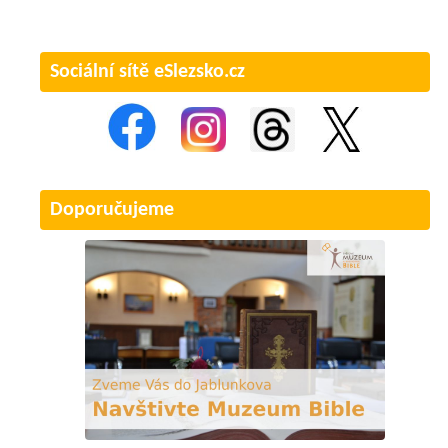
Sociální sítě eSlezsko.cz
Doporučujeme