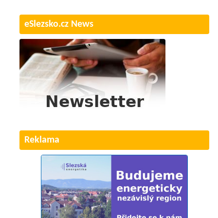
eSlezsko.cz News
Reklama