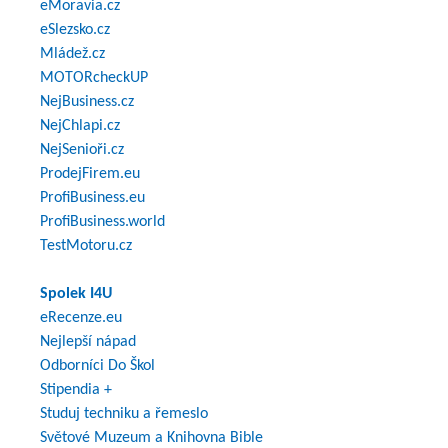
eMoravia.cz
eSlezsko.cz
Mládež.cz
MOTORcheckUP
NejBusiness.cz
NejChlapi.cz
NejSenioři.cz
ProdejFirem.eu
ProfiBusiness.eu
ProfiBusiness.world
TestMotoru.cz
Spolek I4U
eRecenze.eu
Nejlepší nápad
Odborníci Do Škol
Stipendia +
Studuj techniku a řemeslo
Světové Muzeum a Knihovna Bible