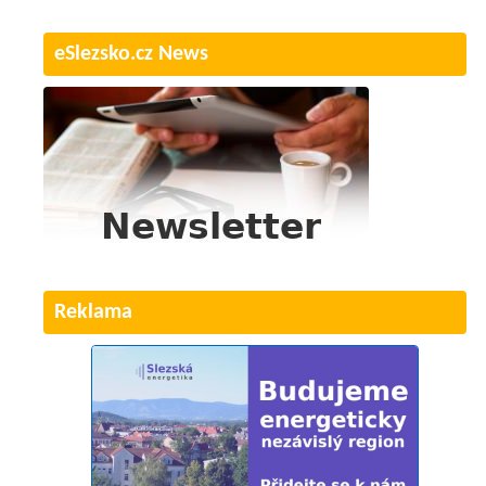
eSlezsko.cz News
Reklama