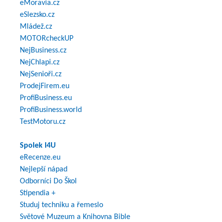
eMoravia.cz
eSlezsko.cz
Mládež.cz
MOTORcheckUP
NejBusiness.cz
NejChlapi.cz
NejSenioři.cz
ProdejFirem.eu
ProfiBusiness.eu
ProfiBusiness.world
TestMotoru.cz
Spolek I4U
eRecenze.eu
Nejlepší nápad
Odborníci Do Škol
Stipendia +
Studuj techniku a řemeslo
Světové Muzeum a Knihovna Bible