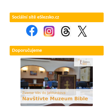
Sociální sítě eSlezsko.cz
Doporučujeme