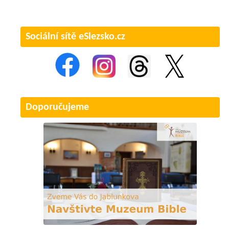
Sociální sítě eSlezsko.cz
Doporučujeme