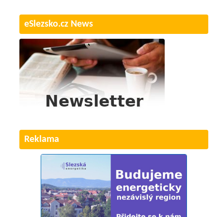
eSlezsko.cz News
Reklama