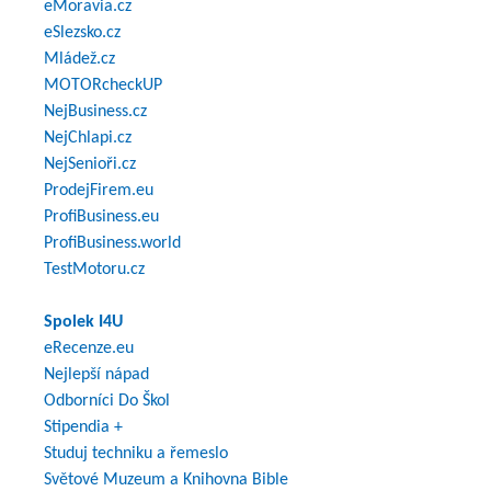
eMoravia.cz
eSlezsko.cz
Mládež.cz
MOTORcheckUP
NejBusiness.cz
NejChlapi.cz
NejSenioři.cz
ProdejFirem.eu
ProfiBusiness.eu
ProfiBusiness.world
TestMotoru.cz
Spolek I4U
eRecenze.eu
Nejlepší nápad
Odborníci Do Škol
Stipendia +
Studuj techniku a řemeslo
Světové Muzeum a Knihovna Bible