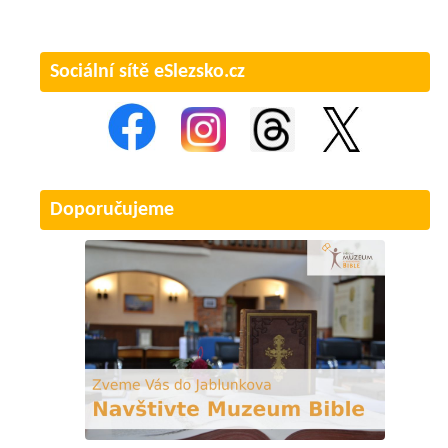
Sociální sítě eSlezsko.cz
Doporučujeme