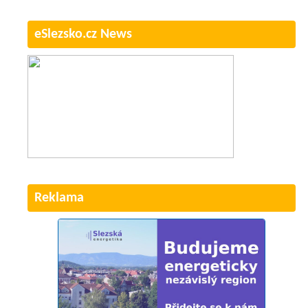
eSlezsko.cz News
Reklama