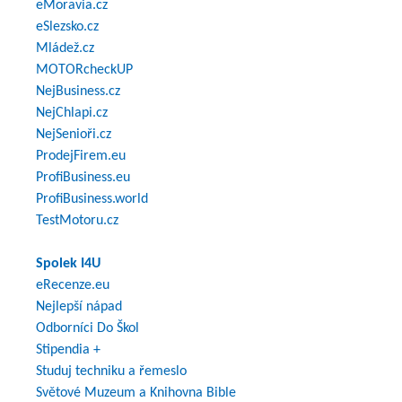
eMoravia.cz
eSlezsko.cz
Mládež.cz
MOTORcheckUP
NejBusiness.cz
NejChlapi.cz
NejSenioři.cz
ProdejFirem.eu
ProfiBusiness.eu
ProfiBusiness.world
TestMotoru.cz
Spolek I4U
eRecenze.eu
Nejlepší nápad
Odborníci Do Škol
Stipendia +
Studuj techniku a řemeslo
Světové Muzeum a Knihovna Bible