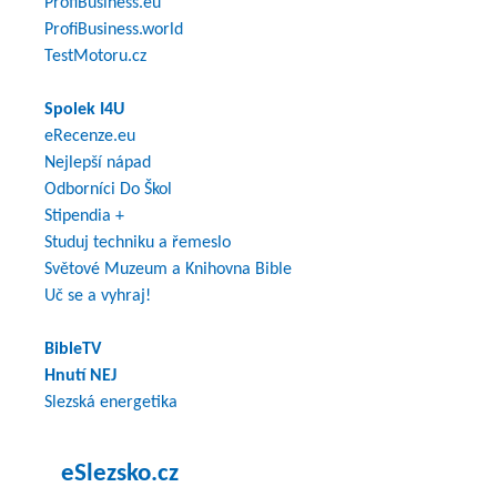
ProfiBusiness.eu
ProfiBusiness.world
TestMotoru.cz
Spolek I4U
eRecenze.eu
Nejlepší nápad
Odborníci Do Škol
Stipendia +
Studuj techniku a řemeslo
Světové Muzeum a Knihovna Bible
Uč se a vyhraj!
BibleTV
Hnutí NEJ
Slezská energetika
eSlezsko.cz