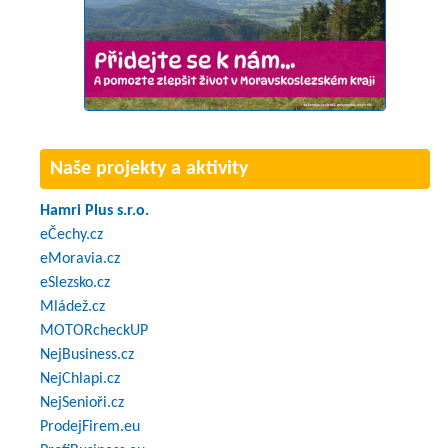
Naše projekty a aktivity
Hamri Plus s.r.o.
eČechy.cz
eMoravia.cz
eSlezsko.cz
Mládež.cz
MOTORcheckUP
NejBusiness.cz
NejChlapi.cz
NejSenioři.cz
ProdejFirem.eu