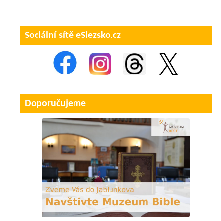
Sociální sítě eSlezsko.cz
Doporučujeme