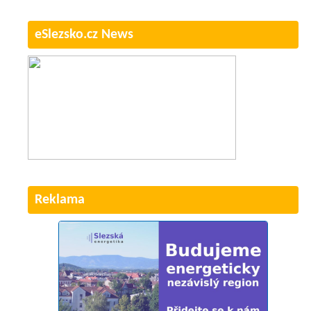
eSlezsko.cz News
Reklama