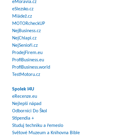
eMoravia.cz
eSlezsko.cz
Mládež.cz
MOTORcheckUP
NejBusiness.cz
NejChlapi.cz
NejSenioři.cz
ProdejFirem.eu
ProfiBusiness.eu
ProfiBusiness.world
TestMotoru.cz
Spolek I4U
eRecenze.eu
Nejlepší nápad
Odborníci Do Škol
Stipendia +
Studuj techniku a řemeslo
Světové Muzeum a Knihovna Bible