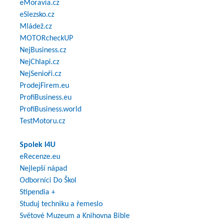
eMoravia.cz
eSlezsko.cz
Mládež.cz
MOTORcheckUP
NejBusiness.cz
NejChlapi.cz
NejSenioři.cz
ProdejFirem.eu
ProfiBusiness.eu
ProfiBusiness.world
TestMotoru.cz
Spolek I4U
eRecenze.eu
Nejlepší nápad
Odborníci Do Škol
Stipendia +
Studuj techniku a řemeslo
Světové Muzeum a Knihovna Bible