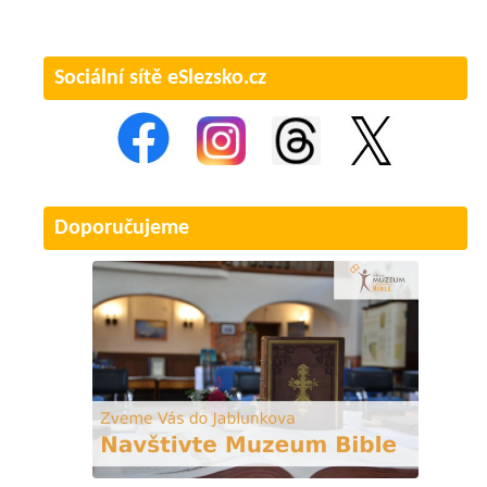
Sociální sítě eSlezsko.cz
Doporučujeme