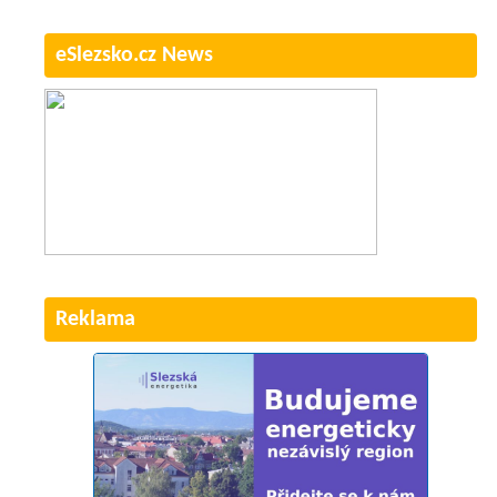
eSlezsko.cz News
Reklama