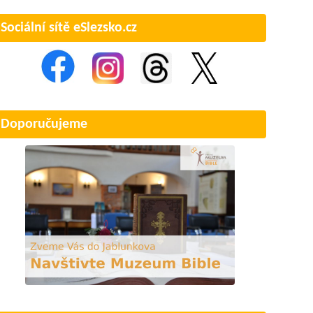
Sociální sítě eSlezsko.cz
Doporučujeme