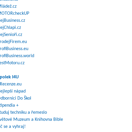
ládež.cz
OTORcheckUP
ejBusiness.cz
ejChlapi.cz
ejSenioři.cz
rodejFirem.eu
rofiBusiness.eu
rofiBusiness.world
estMotoru.cz
polek I4U
Recenze.eu
ejlepší nápad
dborníci Do Škol
tipendia +
tuduj techniku a řemeslo
větové Muzeum a Knihovna Bible
č se a vyhraj!