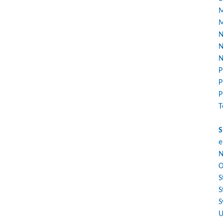
M
M
N
N
N
P
P
P
T
S
e
N
O
S
S
S
U