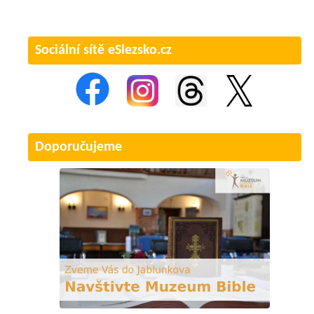
Sociální sítě eSlezsko.cz
Doporučujeme