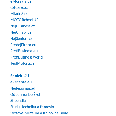
eMoravia.cz
eSlezsko.cz
Mládež.cz
MOTORcheckUP
NejBusiness.cz
NejChlapi.cz
NejSenioři.cz
ProdejFirem.eu
ProfiBusiness.eu
ProfiBusiness.world
TestMotoru.cz
Spolek I4U
eRecenze.eu
Nejlepší nápad
Odborníci Do Škol
Stipendia +
Studuj techniku a řemeslo
Světové Muzeum a Knihovna Bible