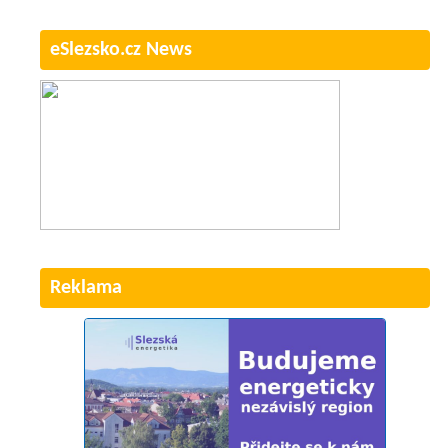
eSlezsko.cz News
Reklama