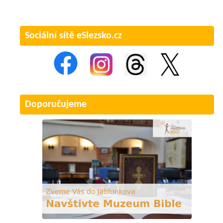
Sociální sítě eSlezsko.cz
Doporučujeme