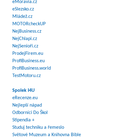
eMoravia.cz
eSlezsko.cz
Mládež.cz
MOTORcheckUP
NejBusiness.cz
NejChlapi.cz
NejSenioři.cz
ProdejFirem.eu
ProfiBusiness.eu
ProfiBusiness.world
TestMotoru.cz
Spolek I4U
eRecenze.eu
Nejlepší nápad
Odborníci Do Škol
Stipendia +
Studuj techniku a řemeslo
Světové Muzeum a Knihovna Bible