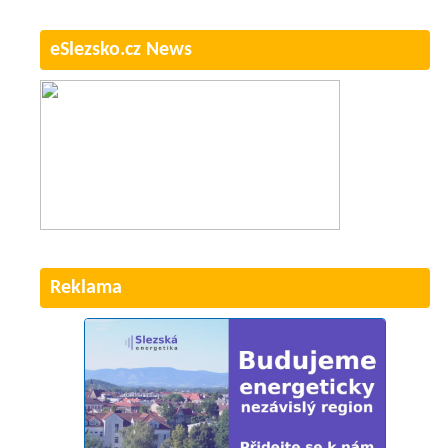
eSlezsko.cz News
Reklama