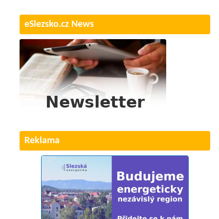
eSlezsko.cz News
Reklama