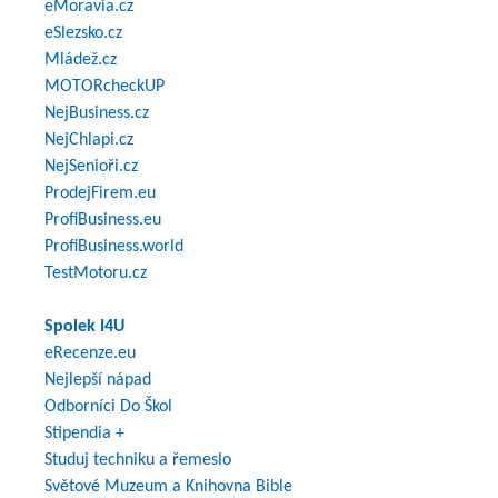
eMoravia.cz
eSlezsko.cz
Mládež.cz
MOTORcheckUP
NejBusiness.cz
NejChlapi.cz
NejSenioři.cz
ProdejFirem.eu
ProfiBusiness.eu
ProfiBusiness.world
TestMotoru.cz
Spolek I4U
eRecenze.eu
Nejlepší nápad
Odborníci Do Škol
Stipendia +
Studuj techniku a řemeslo
Světové Muzeum a Knihovna Bible