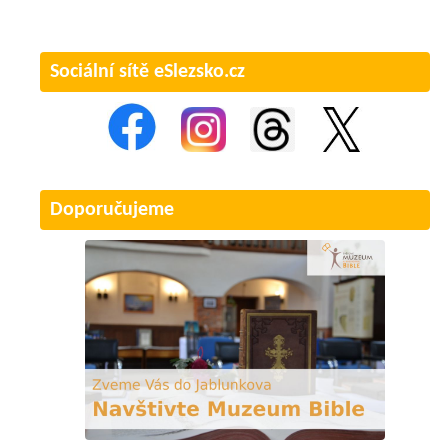
Sociální sítě eSlezsko.cz
Doporučujeme