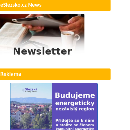
eSlezsko.cz News
Reklama