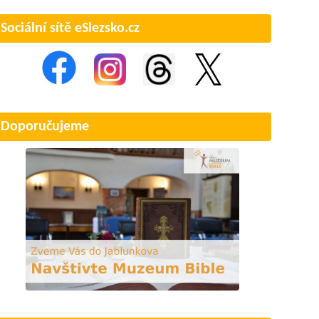
Sociální sítě eSlezsko.cz
Doporučujeme