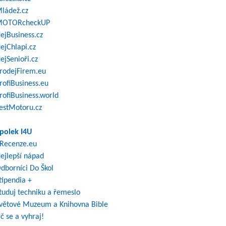
ládež.cz
OTORcheckUP
ejBusiness.cz
ejChlapi.cz
ejSenioři.cz
rodejFirem.eu
rofiBusiness.eu
rofiBusiness.world
estMotoru.cz
polek I4U
Recenze.eu
ejlepší nápad
dborníci Do Škol
tipendia +
tuduj techniku a řemeslo
větové Muzeum a Knihovna Bible
č se a vyhraj!