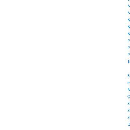
M
M
N
N
N
P
P
P
T
S
e
N
O
S
S
S
U