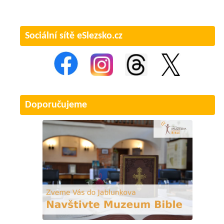
Sociální sítě eSlezsko.cz
Doporučujeme