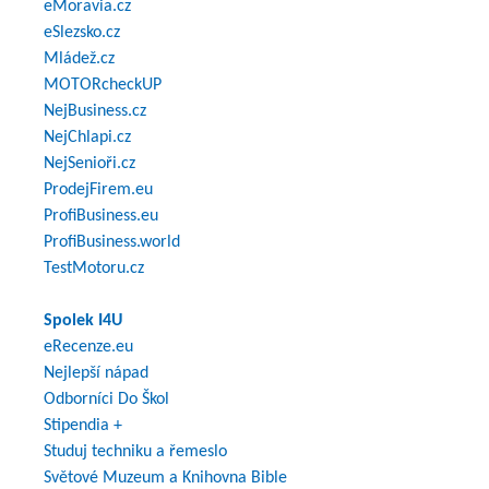
eMoravia.cz
eSlezsko.cz
Mládež.cz
MOTORcheckUP
NejBusiness.cz
NejChlapi.cz
NejSenioři.cz
ProdejFirem.eu
ProfiBusiness.eu
ProfiBusiness.world
TestMotoru.cz
Spolek I4U
eRecenze.eu
Nejlepší nápad
Odborníci Do Škol
Stipendia +
Studuj techniku a řemeslo
Světové Muzeum a Knihovna Bible