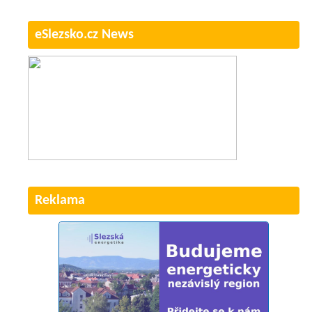
eSlezsko.cz News
Reklama