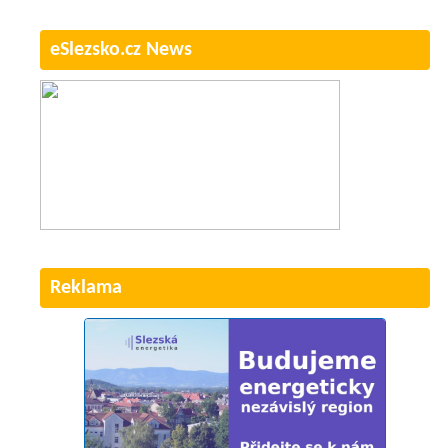
eSlezsko.cz News
Reklama