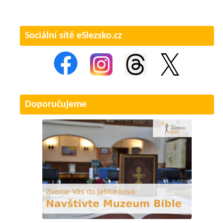
Sociální sítě eSlezsko.cz
Doporučujeme