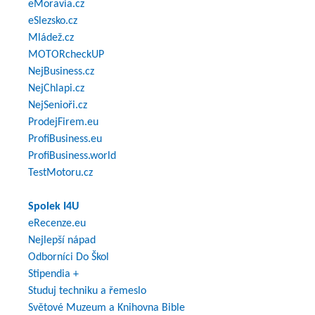
eMoravia.cz
eSlezsko.cz
Mládež.cz
MOTORcheckUP
NejBusiness.cz
NejChlapi.cz
NejSenioři.cz
ProdejFirem.eu
ProfiBusiness.eu
ProfiBusiness.world
TestMotoru.cz
Spolek I4U
eRecenze.eu
Nejlepší nápad
Odborníci Do Škol
Stipendia +
Studuj techniku a řemeslo
Světové Muzeum a Knihovna Bible