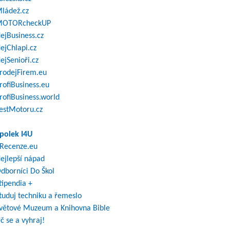
ládež.cz
OTORcheckUP
ejBusiness.cz
ejChlapi.cz
ejSenioři.cz
rodejFirem.eu
rofiBusiness.eu
rofiBusiness.world
estMotoru.cz
polek I4U
Recenze.eu
ejlepší nápad
dborníci Do Škol
tipendia +
tuduj techniku a řemeslo
větové Muzeum a Knihovna Bible
č se a vyhraj!