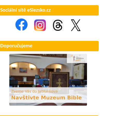
Sociální sítě eSlezsko.cz
Doporučujeme