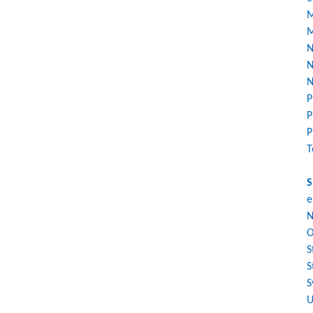
M
M
N
N
N
P
P
P
T
S
e
N
O
S
S
S
U