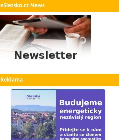
eSlezsko.cz News
Reklama