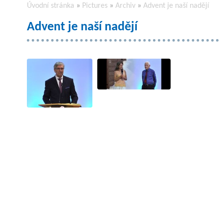
Úvodní stránka
»
Pictures
»
Archiv
»
Advent je naší nadějí
Advent je naší nadějí