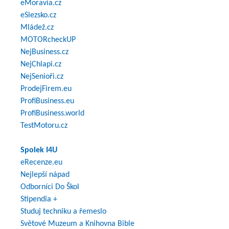
eMoravia.cz
eSlezsko.cz
Mládež.cz
MOTORcheckUP
NejBusiness.cz
NejChlapi.cz
NejSenioři.cz
ProdejFirem.eu
ProfiBusiness.eu
ProfiBusiness.world
TestMotoru.cz
Spolek I4U
eRecenze.eu
Nejlepší nápad
Odborníci Do Škol
Stipendia +
Studuj techniku a řemeslo
Světové Muzeum a Knihovna Bible