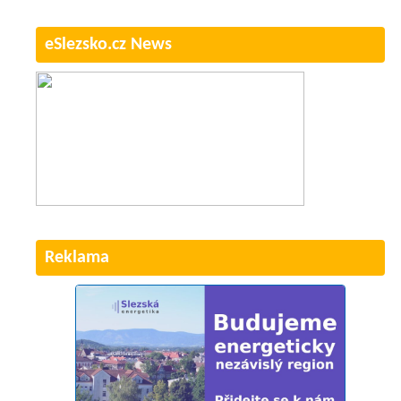
eSlezsko.cz News
Reklama