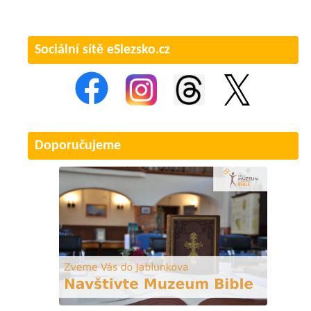
Sociální sítě eSlezsko.cz
Doporučujeme