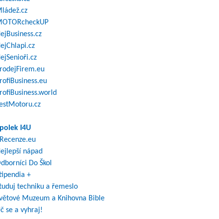
ládež.cz
OTORcheckUP
ejBusiness.cz
ejChlapi.cz
ejSenioři.cz
rodejFirem.eu
rofiBusiness.eu
rofiBusiness.world
estMotoru.cz
polek I4U
Recenze.eu
ejlepší nápad
dborníci Do Škol
tipendia +
tuduj techniku a řemeslo
větové Muzeum a Knihovna Bible
č se a vyhraj!