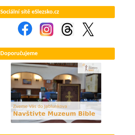
Sociální sítě eSlezsko.cz
Doporučujeme