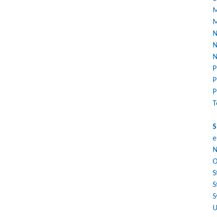
M
M
N
N
N
P
P
P
T
S
e
N
O
S
S
S
U