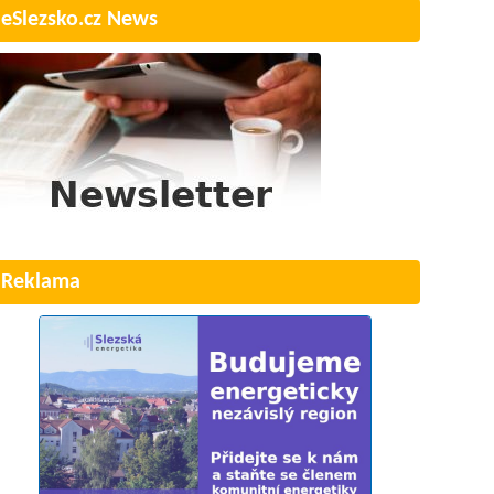
eSlezsko.cz News
Reklama