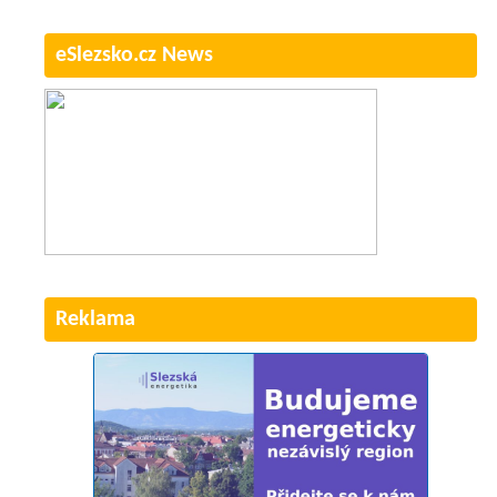
eSlezsko.cz News
Reklama