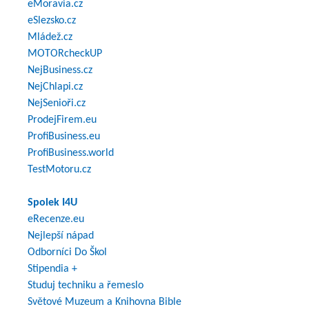
eMoravia.cz
eSlezsko.cz
Mládež.cz
MOTORcheckUP
NejBusiness.cz
NejChlapi.cz
NejSenioři.cz
ProdejFirem.eu
ProfiBusiness.eu
ProfiBusiness.world
TestMotoru.cz
Spolek I4U
eRecenze.eu
Nejlepší nápad
Odborníci Do Škol
Stipendia +
Studuj techniku a řemeslo
Světové Muzeum a Knihovna Bible