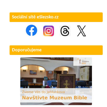
Sociální sítě eSlezsko.cz
Doporučujeme