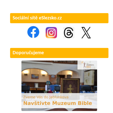
Sociální sítě eSlezsko.cz
Doporučujeme