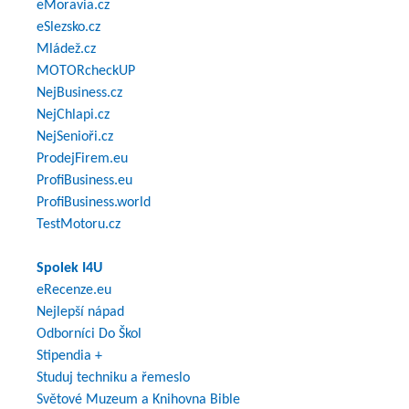
eMoravia.cz
eSlezsko.cz
Mládež.cz
MOTORcheckUP
NejBusiness.cz
NejChlapi.cz
NejSenioři.cz
ProdejFirem.eu
ProfiBusiness.eu
ProfiBusiness.world
TestMotoru.cz
Spolek I4U
eRecenze.eu
Nejlepší nápad
Odborníci Do Škol
Stipendia +
Studuj techniku a řemeslo
Světové Muzeum a Knihovna Bible