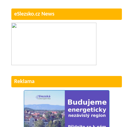
eSlezsko.cz News
Reklama