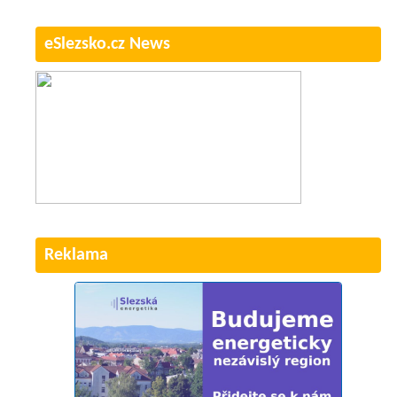
eSlezsko.cz News
Reklama