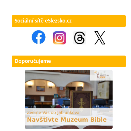
Sociální sítě eSlezsko.cz
Doporučujeme