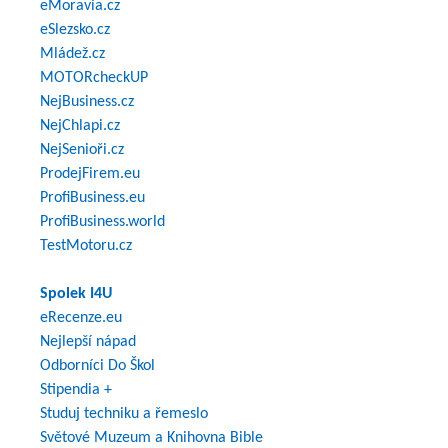
eMoravia.cz
eSlezsko.cz
Mládež.cz
MOTORcheckUP
NejBusiness.cz
NejChlapi.cz
NejSenioři.cz
ProdejFirem.eu
ProfiBusiness.eu
ProfiBusiness.world
TestMotoru.cz
Spolek I4U
eRecenze.eu
Nejlepší nápad
Odborníci Do Škol
Stipendia +
Studuj techniku a řemeslo
Světové Muzeum a Knihovna Bible