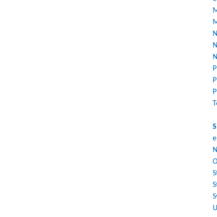
M
M
N
N
N
P
P
P
T
S
e
N
O
S
S
S
U