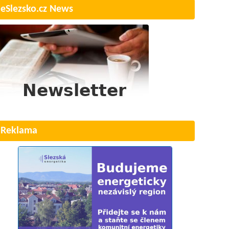
eSlezsko.cz News
Reklama