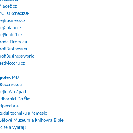
ládež.cz
OTORcheckUP
ejBusiness.cz
ejChlapi.cz
ejSenioři.cz
rodejFirem.eu
rofiBusiness.eu
rofiBusiness.world
estMotoru.cz
polek I4U
Recenze.eu
ejlepší nápad
dborníci Do Škol
tipendia +
tuduj techniku a řemeslo
větové Muzeum a Knihovna Bible
č se a vyhraj!