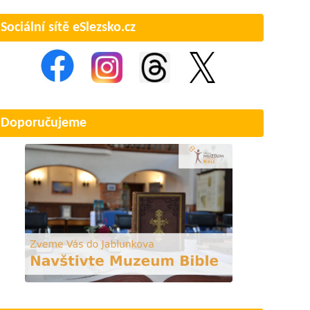
Sociální sítě eSlezsko.cz
Doporučujeme