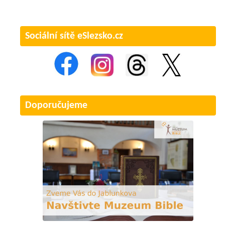
Sociální sítě eSlezsko.cz
Doporučujeme