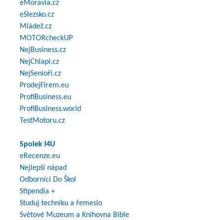
eMoravia.cz
eSlezsko.cz
Mládež.cz
MOTORcheckUP
NejBusiness.cz
NejChlapi.cz
NejSenioři.cz
ProdejFirem.eu
ProfiBusiness.eu
ProfiBusiness.world
TestMotoru.cz
Spolek I4U
eRecenze.eu
Nejlepší nápad
Odborníci Do Škol
Stipendia +
Studuj techniku a řemeslo
Světové Muzeum a Knihovna Bible