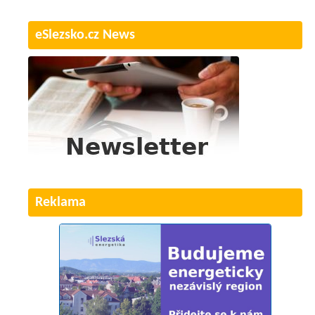
eSlezsko.cz News
Reklama