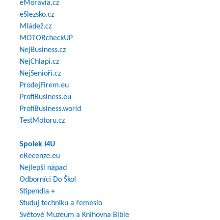
eMoravia.cz
eSlezsko.cz
Mládež.cz
MOTORcheckUP
NejBusiness.cz
NejChlapi.cz
NejSenioři.cz
ProdejFirem.eu
ProfiBusiness.eu
ProfiBusiness.world
TestMotoru.cz
Spolek I4U
eRecenze.eu
Nejlepší nápad
Odborníci Do Škol
Stipendia +
Studuj techniku a řemeslo
Světové Muzeum a Knihovna Bible