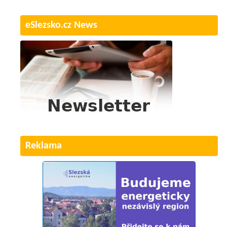
eSlezsko.cz News
Reklama