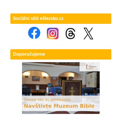
Sociální sítě eSlezsko.cz
Doporučujeme