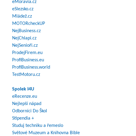
eMoravia.cz
eSlezsko.cz
Mládež.cz
MOTORcheckUP
NejBusiness.cz
NejChlapi.cz
NejSenioři.cz
ProdejFirem.eu
ProfiBusiness.eu
ProfiBusiness.world
TestMotoru.cz
Spolek I4U
eRecenze.eu
Nejlepší nápad
Odborníci Do Škol
Stipendia +
Studuj techniku a řemeslo
Světové Muzeum a Knihovna Bible