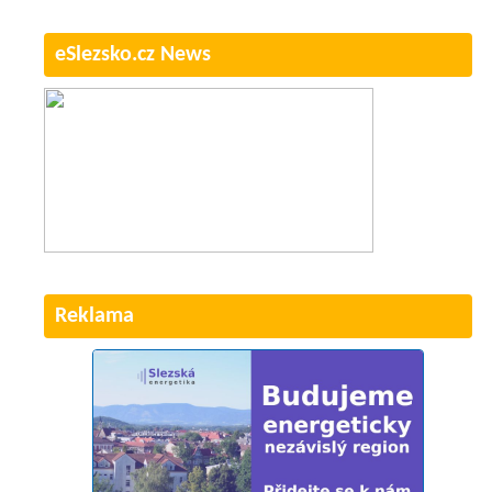
eSlezsko.cz News
Reklama