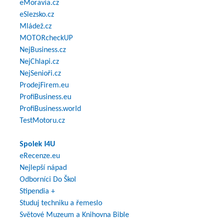
eMoravia.cz
eSlezsko.cz
Mládež.cz
MOTORcheckUP
NejBusiness.cz
NejChlapi.cz
NejSenioři.cz
ProdejFirem.eu
ProfiBusiness.eu
ProfiBusiness.world
TestMotoru.cz
Spolek I4U
eRecenze.eu
Nejlepší nápad
Odborníci Do Škol
Stipendia +
Studuj techniku a řemeslo
Světové Muzeum a Knihovna Bible