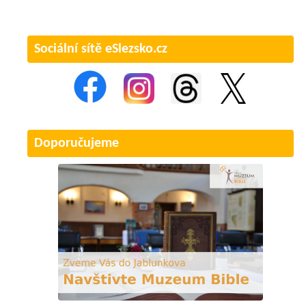
Sociální sítě eSlezsko.cz
Doporučujeme