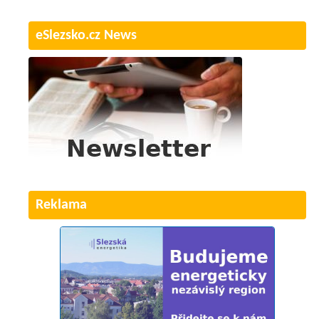
eSlezsko.cz News
Reklama