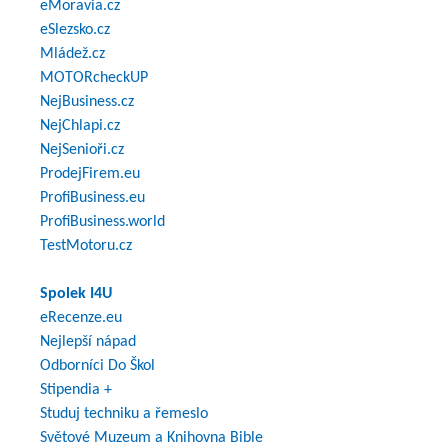
eMoravia.cz
eSlezsko.cz
Mládež.cz
MOTORcheckUP
NejBusiness.cz
NejChlapi.cz
NejSenioři.cz
ProdejFirem.eu
ProfiBusiness.eu
ProfiBusiness.world
TestMotoru.cz
Spolek I4U
eRecenze.eu
Nejlepší nápad
Odborníci Do Škol
Stipendia +
Studuj techniku a řemeslo
Světové Muzeum a Knihovna Bible