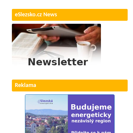
eSlezsko.cz News
Reklama