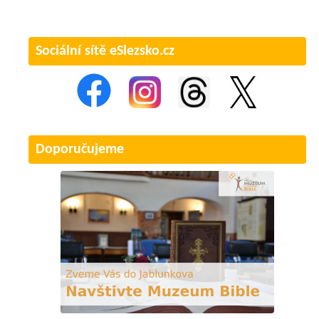
Sociální sítě eSlezsko.cz
Doporučujeme