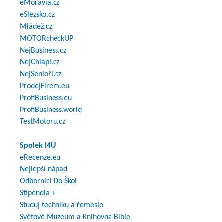
eMoravia.cz
eSlezsko.cz
Mládež.cz
MOTORcheckUP
NejBusiness.cz
NejChlapi.cz
NejSenioři.cz
ProdejFirem.eu
ProfiBusiness.eu
ProfiBusiness.world
TestMotoru.cz
Spolek I4U
eRecenze.eu
Nejlepší nápad
Odborníci Do Škol
Stipendia +
Studuj techniku a řemeslo
Světové Muzeum a Knihovna Bible