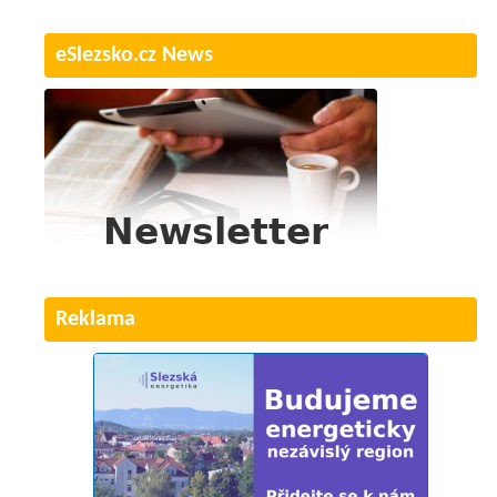
eSlezsko.cz News
Reklama