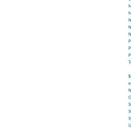
M
M
N
N
N
P
P
P
T
S
e
N
O
S
S
S
U