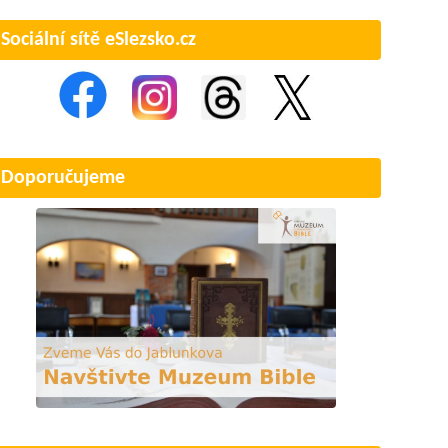
Sociální sítě eSlezsko.cz
Doporučujeme