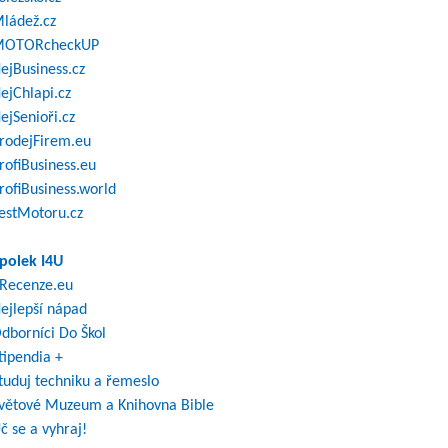
ládež.cz
OTORcheckUP
ejBusiness.cz
ejChlapi.cz
ejSenioři.cz
rodejFirem.eu
rofiBusiness.eu
rofiBusiness.world
estMotoru.cz
polek I4U
Recenze.eu
ejlepší nápad
dborníci Do Škol
tipendia +
tuduj techniku a řemeslo
větové Muzeum a Knihovna Bible
č se a vyhraj!